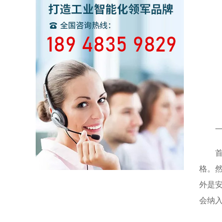
格。
外是
会纳