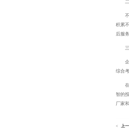
积累
后服
综合
智的
厂家
<
上一